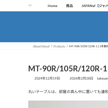
コ
ナ
Home
商品
JAPANuf【ジ
ン
ビ
テ
ゲ
ン
ー
ツ
シ
へ
ョ
ス
ン
キ
に
About Manuf
Products
MT-90R/105R/120R-1 | 
ッ
移
プ
動
MT-90R/105R/120R
最
2024年12月19日
2026年2月28日
takaya
終
更
丸いテーブルは、部屋の真ん中に置いても違
新
日
時
: